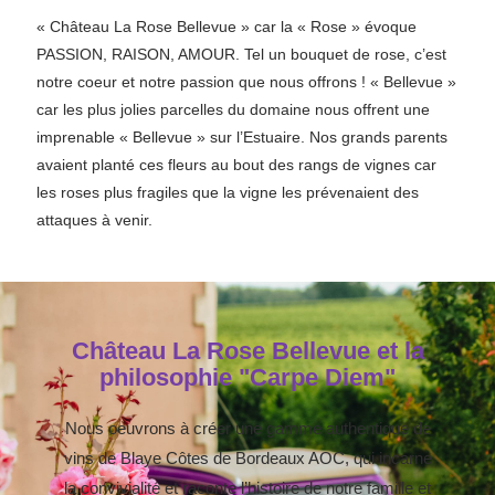
« Château La Rose Bellevue » car la « Rose » évoque
PASSION, RAISON, AMOUR. Tel un bouquet de rose, c’est
notre coeur et notre passion que nous offrons ! « Bellevue »
car les plus jolies parcelles du domaine nous offrent une
imprenable « Bellevue » sur l’Estuaire. Nos grands parents
avaient planté ces fleurs au bout des rangs de vignes car
les roses plus fragiles que la vigne les prévenaient des
attaques à venir.
Château La Rose Bellevue et la
philosophie "Carpe Diem"
Nous oeuvrons à créer une gamme authentique de
vins de Blaye Côtes de Bordeaux AOC, qui incarne
la convivialité et raconte l’histoire de notre famille et